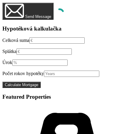
Send Message
Hypotéková kalkulačka
Celková suma
Splátka
Úrok
Počet rokov hypotéky
Featured Properties