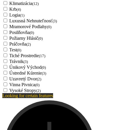
Klimatizácia
(12)
Krb
(4)
Logia
(1)
Luxusná Nehnuteľnosť
(3)
Mramorové Podlahy
(0)
Posilňovňa
(0)
Požiarny Hlásič
(0)
Práčovňa
(2)
Test
(0)
Tiché Prostredie
(17)
Trávnik
(3)
Únikový Východ
(0)
Ústredné Kúrenie
(3)
Uzavretý Dvor
(2)
Vinna Pivnica
(0)
Vysoké Stropy
(2)
Looking for certain features