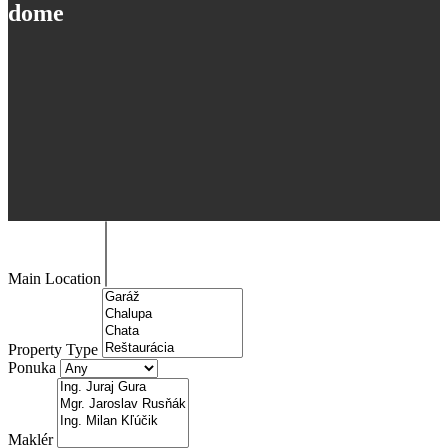
dome
Main Location
Property Type
Ponuka
Maklér