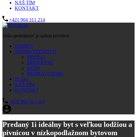
NÁŠ TÍM
KONTAKT
+421 904 311 214
Vaša spokojnosť je našou prioritou
DOMOV
NEHNUTEĽNOSTI
PREDAJ
PRENÁJOM
KÚPA
PRIPRAVUJEME
BLOG
NÁŠ TÍM
KONTAKT
+421 904 311 214
Predaný 1i ideálny byt s veľkou lodžiou a
pivnicou v nízkopodlažnom bytovom