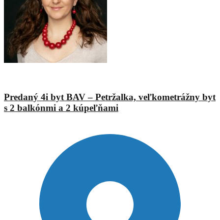
Ing. Jana Urbánová
Predaný 4i byt BAV – Petržalka, veľkometrážny byt
s 2 balkónmi a 2 kúpeľňami