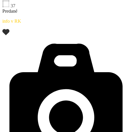
37
Predané
info v RK