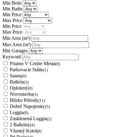
Min Beds
Min Baths
Min Price
Max Price
Min Price
Max Price
Min Area
(m²)
Max Area
(m²)
Min Garages
Keyword
Priamo V Centre Mesta
(0)
Parkovacie Státie
(1)
Sauna
(0)
Balkón
(3)
Oplotený
(0)
Novostavba
(3)
Blízko Prírody
(11)
Dobré Napojenie
(25)
Loggia
(8)
Zasklenená Loggia
(2)
2 Balkóny
(4)
Vlastný Kotol
(8)
Pri škole