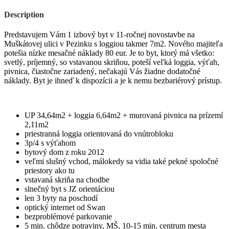
Description
Predstavujem Vám 1 izbový byt v 11-ročnej novostavbe na
Muškátovej ulici v Pezinku s loggiou takmer 7m2. Nového majiteľa
potešia nízke mesačné náklady 80 eur. Je to byt, ktorý má všetko:
svetlý, príjemný, so vstavanou skriňou, poteší veľká loggia, výťah,
pivnica, čiastočne zariadený, nečakajú Vás žiadne dodatočné
náklady. Byt je ihneď k dispozícii a je k nemu bezbariérový prístup.
UP 34,64m2 + loggia 6,64m2 + murovaná pivnica na prízemí
2,11m2
priestranná loggia orientovaná do vnútrobloku
3p/4 s výťahom
bytový dom z roku 2012
veľmi slušný vchod, málokedy sa vidia také pekné spoločné
priestory ako tu
vstavaná skriňa na chodbe
slnečný byt s JZ orientáciou
len 3 byty na poschodí
optický internet od Swan
bezproblémové parkovanie
5 min. chôdze potraviny, MŠ, 10-15 min. centrum mesta