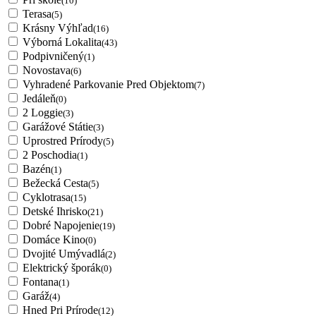
(10)
Terasa
(5)
Krásny Výhľad
(16)
Výborná Lokalita
(43)
Podpivničený
(1)
Novostava
(6)
Vyhradené Parkovanie Pred Objektom
(7)
Jedáleň
(0)
2 Loggie
(3)
Garážové Státie
(3)
Uprostred Prírody
(5)
2 Poschodia
(1)
Bazén
(1)
Bežecká Cesta
(5)
Cyklotrasa
(15)
Detské Ihrisko
(21)
Dobré Napojenie
(19)
Domáce Kino
(0)
Dvojité Umývadlá
(2)
Elektrický šporák
(0)
Fontana
(1)
Garáž
(4)
Hned Pri Prírode
(12)