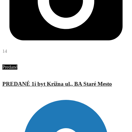
14
Mgr. Eva Augustínová
Abyvam
Predané
PREDANÉ 1i byt Krížna ul., BA Staré Mesto