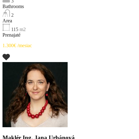
3
Bathrooms
2
Area
115
m2
Prenajaté
1.300€ /mesiac
Maklér Ing. Jana Urbánová