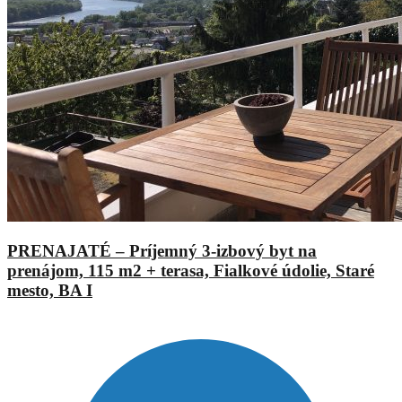
PRENAJATÉ – Príjemný 3-izbový byt na
prenájom, 115 m2 + terasa, Fialkové údolie, Staré
mesto, BA I