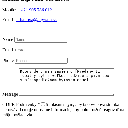
Mobile:
+421 905 786 012
Email:
urbanova@abyvam.sk
View My Listings
Name
Email
Phone
Message
GDPR Podmienky
*
Súhlasím s tým, aby táto webová stránka
uchovávala moje odoslané informácie, aby bolo možné reagovať na
môju požiadavku.
WhatsApp
Call Now