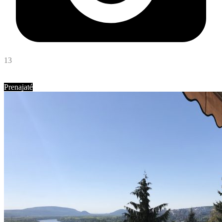
13
Ing. Tatiana Poláková
Abyvam
Prenajaté