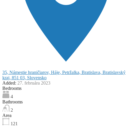
35, Námestie hraničiarov, Háje, Petržalka, Bratislava, Bratislavský
kraj, 851 03, Slovensko
Added:
27. februára 2023
Bedrooms
4
Bathrooms
2
Area
121