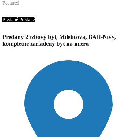
Featured
Ing. Jana Urbánová
Predané
Predané
Predaný 2 izbový byt, Miletičova, BAII-Nivy,
kompletne zariadený byt na mieru