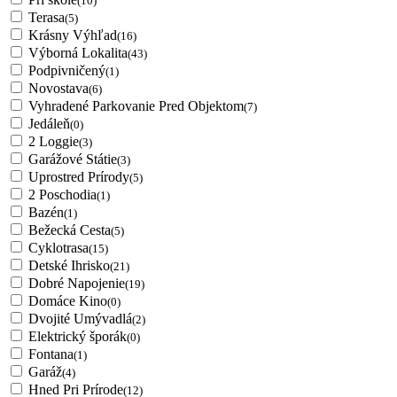
(10)
Terasa
(5)
Krásny Výhľad
(16)
Výborná Lokalita
(43)
Podpivničený
(1)
Novostava
(6)
Vyhradené Parkovanie Pred Objektom
(7)
Jedáleň
(0)
2 Loggie
(3)
Garážové Státie
(3)
Uprostred Prírody
(5)
2 Poschodia
(1)
Bazén
(1)
Bežecká Cesta
(5)
Cyklotrasa
(15)
Detské Ihrisko
(21)
Dobré Napojenie
(19)
Domáce Kino
(0)
Dvojité Umývadlá
(2)
Elektrický šporák
(0)
Fontana
(1)
Garáž
(4)
Hned Pri Prírode
(12)