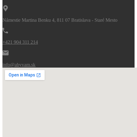
Námestie Martina Benku 4, 811 07 Bratislava - Staré Mesto
+421 904 311 214
info@abyvam.sk