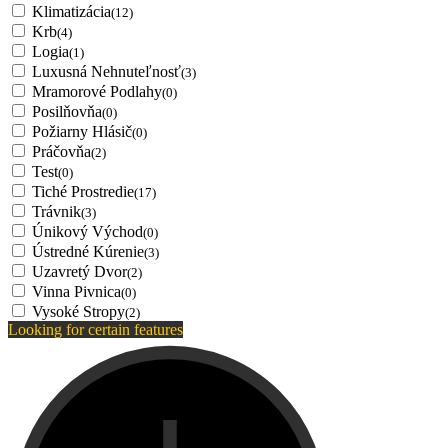
Klimatizácia
(12)
Krb
(4)
Logia
(1)
Luxusná Nehnuteľnosť
(3)
Mramorové Podlahy
(0)
Posilňovňa
(0)
Požiarny Hlásič
(0)
Práčovňa
(2)
Test
(0)
Tiché Prostredie
(17)
Trávnik
(3)
Únikový Východ
(0)
Ústredné Kúrenie
(3)
Uzavretý Dvor
(2)
Vinna Pivnica
(0)
Vysoké Stropy
(2)
Looking for certain features