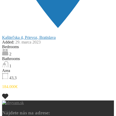
Kaštieľska 4, Prievoz, Bratislava
Added:
29. marca 2023
Bedrooms
2
Bathrooms
1
Area
43,3
184.000€
Nájdete nás na adrese: