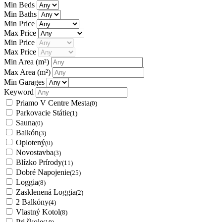
Min Beds
Min Baths
Min Price
Max Price
Min Price
Max Price
Min Area
(m²)
Max Area
(m²)
Min Garages
Keyword
Priamo V Centre Mesta
(0)
Parkovacie Státie
(1)
Sauna
(0)
Balkón
(3)
Oplotený
(0)
Novostavba
(3)
Blízko Prírody
(11)
Dobré Napojenie
(25)
Loggia
(8)
Zasklenená Loggia
(2)
2 Balkóny
(4)
Vlastný Kotol
(8)
Pri škole