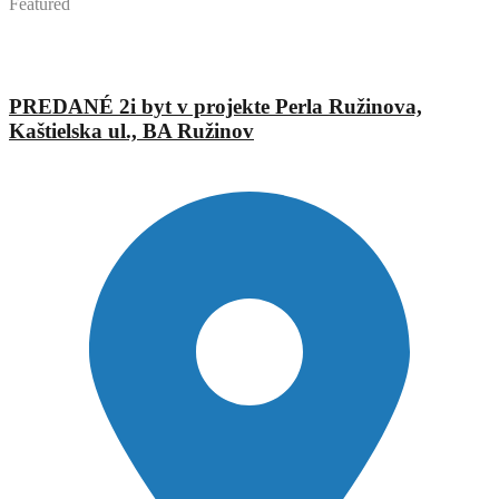
Featured
Mgr. Eva Augustínová
Abyvam
PREDANÉ 2i byt v projekte Perla Ružinova,
Kaštielska ul., BA Ružinov