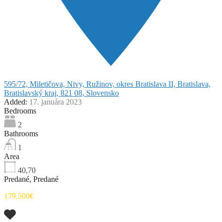
595/72, Miletičova, Nivy, Ružinov, okres Bratislava II, Bratislava,
Bratislavský kraj, 821 08, Slovensko
Added:
17. januára 2023
Bedrooms
2
Bathrooms
1
Area
40,70
Predané, Predané
179.500€