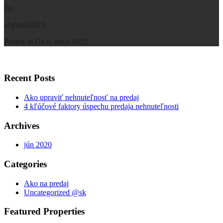
By
abyvam2019
Posted in On
6. mája 2022
Recent Posts
Ako upraviť nehnuteľnosť na predaj
4 kľúčové faktory úspechu predaja nehnuteľnosti
Archives
jún 2020
Categories
Ako na predaj
Uncategorized @sk
Featured Properties