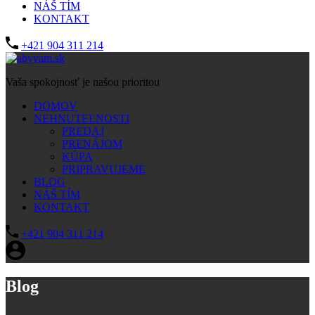
NÁŠ TÍM
KONTAKT
+421 904 311 214
Vaša spokojnosť je našou prioritou
DOMOV
NEHNUTEĽNOSTI
PREDAJ
PRENÁJOM
KÚPA
PRIPRAVUJEME
BLOG
NÁŠ TÍM
KONTAKT
+421 904 311 214
Blog