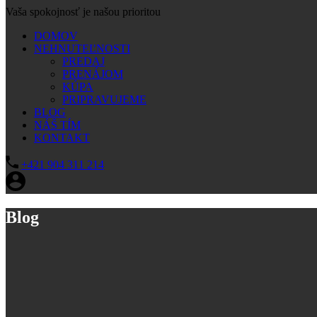
Vaša spokojnosť je našou prioritou
DOMOV
NEHNUTEĽNOSTI
PREDAJ
PRENÁJOM
KÚPA
PRIPRAVUJEME
BLOG
NÁŠ TÍM
KONTAKT
+421 904 311 214
Blog