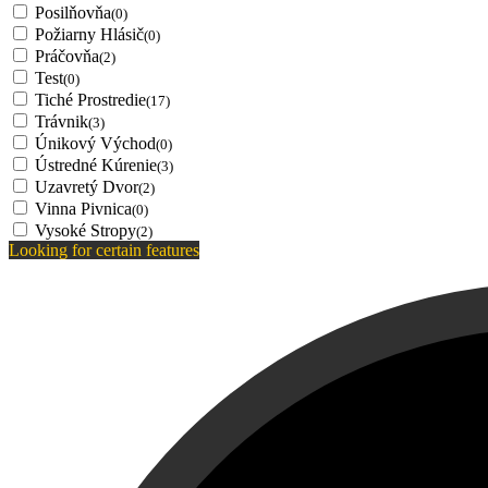
Posilňovňa
(0)
Požiarny Hlásič
(0)
Práčovňa
(2)
Test
(0)
Tiché Prostredie
(17)
Trávnik
(3)
Únikový Východ
(0)
Ústredné Kúrenie
(3)
Uzavretý Dvor
(2)
Vinna Pivnica
(0)
Vysoké Stropy
(2)
Looking for certain features