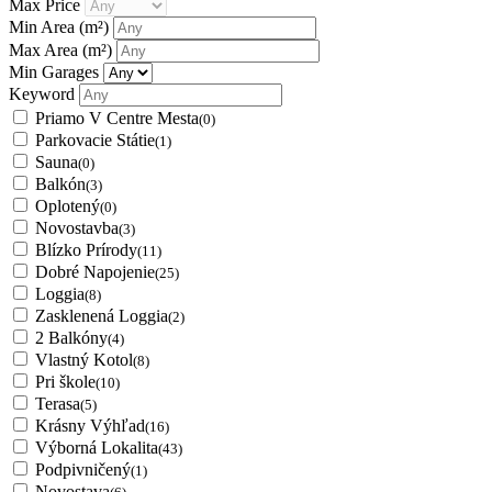
Max Price
Min Area
(m²)
Max Area
(m²)
Min Garages
Keyword
Priamo V Centre Mesta
(0)
Parkovacie Státie
(1)
Sauna
(0)
Balkón
(3)
Oplotený
(0)
Novostavba
(3)
Blízko Prírody
(11)
Dobré Napojenie
(25)
Loggia
(8)
Zasklenená Loggia
(2)
2 Balkóny
(4)
Vlastný Kotol
(8)
Pri škole
(10)
Terasa
(5)
Krásny Výhľad
(16)
Výborná Lokalita
(43)
Podpivničený
(1)
Novostava