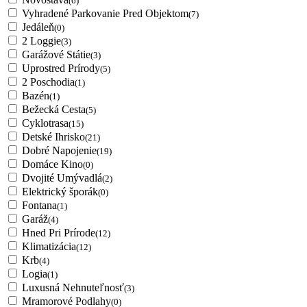
(6)
Vyhradené Parkovanie Pred Objektom
(7)
Jedáleň
(0)
2 Loggie
(3)
Garážové Státie
(3)
Uprostred Prírody
(5)
2 Poschodia
(1)
Bazén
(1)
Bežecká Cesta
(5)
Cyklotrasa
(15)
Detské Ihrisko
(21)
Dobré Napojenie
(19)
Domáce Kino
(0)
Dvojité Umývadlá
(2)
Elektrický šporák
(0)
Fontana
(1)
Garáž
(4)
Hned Pri Prírode
(12)
Klimatizácia
(12)
Krb
(4)
Logia
(1)
Luxusná Nehnuteľnosť
(3)
Mramorové Podlahy
(0)