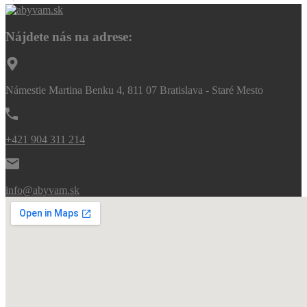
Nájdete nás na adrese:
Námestie Martina Benku 4, 811 07 Bratislava - Staré Mesto
+421 904 311 214
info@abyvam.sk