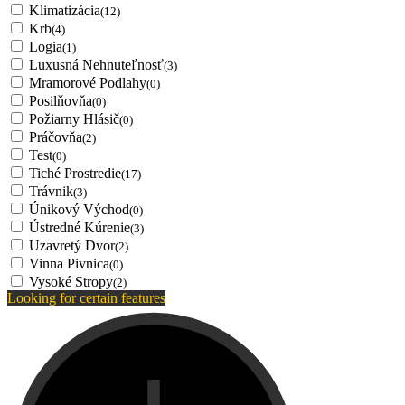
Klimatizácia
(12)
Krb
(4)
Logia
(1)
Luxusná Nehnuteľnosť
(3)
Mramorové Podlahy
(0)
Posilňovňa
(0)
Požiarny Hlásič
(0)
Práčovňa
(2)
Test
(0)
Tiché Prostredie
(17)
Trávnik
(3)
Únikový Východ
(0)
Ústredné Kúrenie
(3)
Uzavretý Dvor
(2)
Vinna Pivnica
(0)
Vysoké Stropy
(2)
Looking for certain features