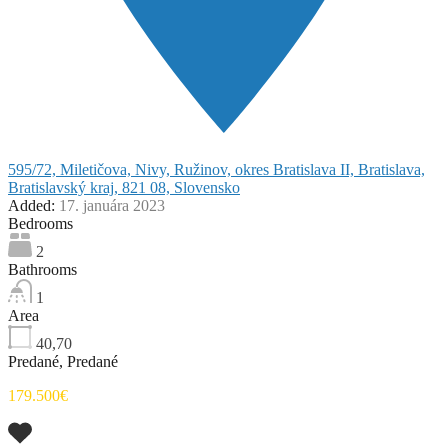
595/72, Miletičova, Nivy, Ružinov, okres Bratislava II, Bratislava,
Bratislavský kraj, 821 08, Slovensko
Added:
17. januára 2023
Bedrooms
2
Bathrooms
1
Area
40,70
Predané, Predané
179.500€