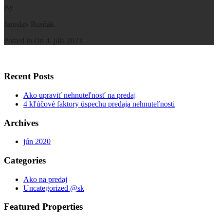
By
Jaroslav Rusňák
Posted in On
4. júla 2023
Recent Posts
Ako upraviť nehnuteľnosť na predaj
4 kľúčové faktory úspechu predaja nehnuteľnosti
Archives
jún 2020
Categories
Ako na predaj
Uncategorized @sk
Featured Properties