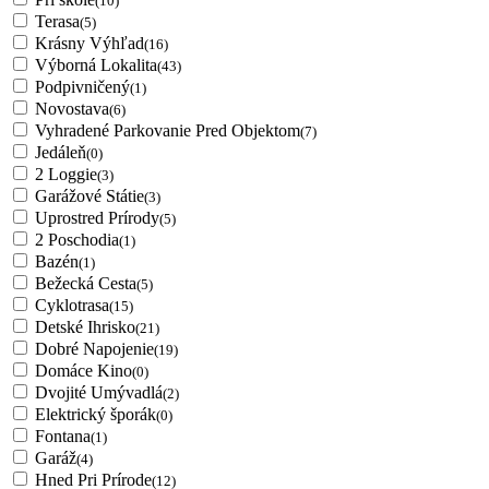
(10)
Terasa
(5)
Krásny Výhľad
(16)
Výborná Lokalita
(43)
Podpivničený
(1)
Novostava
(6)
Vyhradené Parkovanie Pred Objektom
(7)
Jedáleň
(0)
2 Loggie
(3)
Garážové Státie
(3)
Uprostred Prírody
(5)
2 Poschodia
(1)
Bazén
(1)
Bežecká Cesta
(5)
Cyklotrasa
(15)
Detské Ihrisko
(21)
Dobré Napojenie
(19)
Domáce Kino
(0)
Dvojité Umývadlá
(2)
Elektrický šporák
(0)
Fontana
(1)
Garáž
(4)
Hned Pri Prírode
(12)