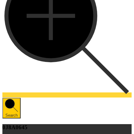
Search
0J8A0645