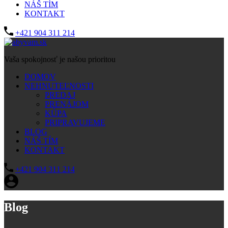
NÁŠ TÍM
KONTAKT
+421 904 311 214
Vaša spokojnosť je našou prioritou
DOMOV
NEHNUTEĽNOSTI
PREDAJ
PRENÁJOM
KÚPA
PRIPRAVUJEME
BLOG
NÁŠ TÍM
KONTAKT
+421 904 311 214
Blog