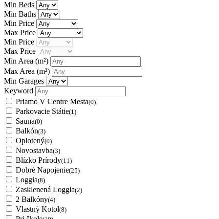
Min Beds
Min Baths
Min Price
Max Price
Min Price
Max Price
Min Area
(m²)
Max Area
(m²)
Min Garages
Keyword
Priamo V Centre Mesta
(0)
Parkovacie Státie
(1)
Sauna
(0)
Balkón
(3)
Oplotený
(0)
Novostavba
(3)
Blízko Prírody
(11)
Dobré Napojenie
(25)
Loggia
(8)
Zasklenená Loggia
(2)
2 Balkóny
(4)
Vlastný Kotol
(8)
Pri škole