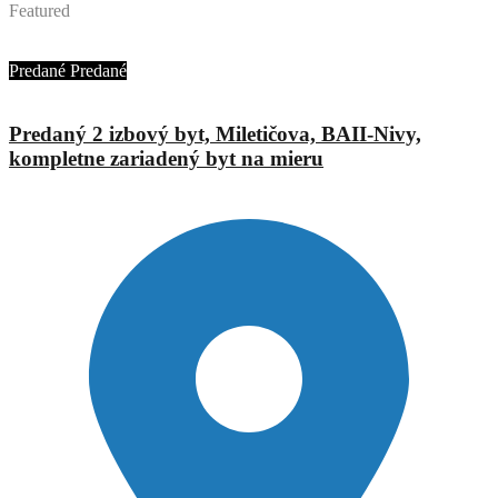
Featured
Ing. Jana Urbánová
Predané
Predané
Predaný 2 izbový byt, Miletičova, BAII-Nivy,
kompletne zariadený byt na mieru