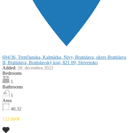
694/36, Trenčianska, Kalmárka, Nivy, Bratislava, okres Bratislava
II, Bratislava, Bratislavský kraj, 821 09, Slovensko
Added:
20. decembra 2022
Bedrooms
1
Bathrooms
1
Area
40,32
122.000€