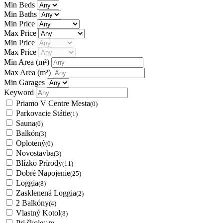
Min Beds
Min Baths
Min Price
Max Price
Min Price
Max Price
Min Area
(m²)
Max Area
(m²)
Min Garages
Keyword
Priamo V Centre Mesta
(0)
Parkovacie Státie
(1)
Sauna
(0)
Balkón
(3)
Oplotený
(0)
Novostavba
(3)
Blízko Prírody
(11)
Dobré Napojenie
(25)
Loggia
(8)
Zasklenená Loggia
(2)
2 Balkóny
(4)
Vlastný Kotol
(8)
Pri škole