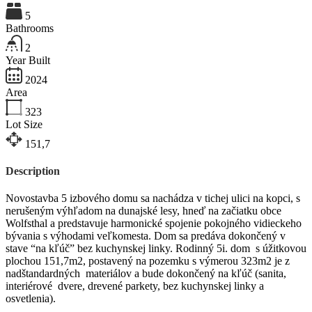
5
Bathrooms
2
Year Built
2024
Area
323
Lot Size
151,7
Description
Novostavba 5 izbového domu sa nachádza v tichej ulici na kopci, s
nerušeným výhľadom na dunajské lesy, hneď na začiatku obce
Wolfsthal a predstavuje harmonické spojenie pokojného vidieckeho
bývania s výhodami veľkomesta. Dom sa predáva dokončený v
stave “na kľúč” bez kuchynskej linky. Rodinný 5i. dom s úžitkovou
plochou 151,7m2, postavený na pozemku s výmerou 323m2 je z
nadštandardných materiálov a bude dokončený na kľúč (sanita,
interiérové dvere, drevené parkety, bez kuchynskej linky a
osvetlenia).