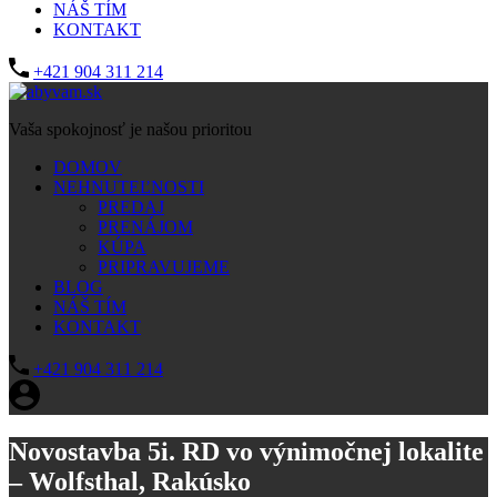
NÁŠ TÍM
KONTAKT
+421 904 311 214
Vaša spokojnosť je našou prioritou
DOMOV
NEHNUTEĽNOSTI
PREDAJ
PRENÁJOM
KÚPA
PRIPRAVUJEME
BLOG
NÁŠ TÍM
KONTAKT
+421 904 311 214
Novostavba 5i. RD vo výnimočnej lokalite
– Wolfsthal, Rakúsko