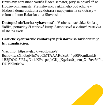
Bratislavy nezastihne vodiča žiaden semafor, prvý sa objaví až na
Hodžovom námestí. Pre milovníkov aktívneho oddychu je v
blízkosti domu dostupná cyklotrasa s napojením na cyklotrasy v
celom dolnom Rakúsku a na Slovensko.
Dostupná občianska vybavenosť –
V obci sa nachádza škola aj
škôlka, potraviny či tenisové kurty. Autobusová a vlaková zastávka
sú iba na skok.
Grafické vyobrazenie vnútorných priestorov so zariadením je
len vizualizáciou.
Viac info: https://vila37.webflow.io/?
fbclid=IwZXh0bgNhZW0CMTAAAR0SsA44gd0PKmIkmLB-
1B3jDOi2i5lEI-zjNn1-KFv1peqhCKjqKgzJxx0_aem_Xn7tee5rlPl-
DUVKIn0e9w