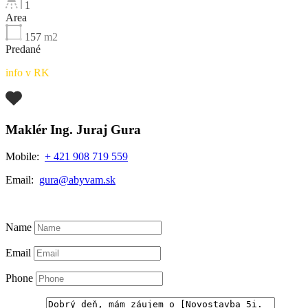
1
Area
157
m2
Predané
info v RK
Maklér Ing. Juraj Gura
Mobile:
+ 421 908 719 559
Email:
gura@abyvam.sk
View My Listings
Name
Email
Phone