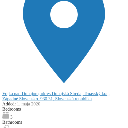
Vojka nad Dunajom, okres Dunajská Streda, Trnavský kraj,
Západné Slovensko, 930 31, Slovenská republika
Added:
1. mája 2020
Bedrooms
3
Bathrooms