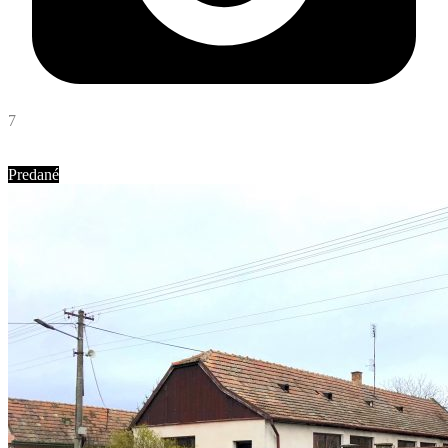
7
Ing. Tatiana Poláková
Abyvam
Predané