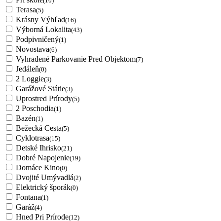
(10)
Terasa
(5)
Krásny Výhľad
(16)
Výborná Lokalita
(43)
Podpivničený
(1)
Novostava
(6)
Vyhradené Parkovanie Pred Objektom
(7)
Jedáleň
(0)
2 Loggie
(3)
Garážové Státie
(3)
Uprostred Prírody
(5)
2 Poschodia
(1)
Bazén
(1)
Bežecká Cesta
(5)
Cyklotrasa
(15)
Detské Ihrisko
(21)
Dobré Napojenie
(19)
Domáce Kino
(0)
Dvojité Umývadlá
(2)
Elektrický šporák
(0)
Fontana
(1)
Garáž
(4)
Hned Pri Prírode
(12)