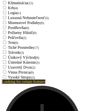
Klimatizácia
(12)
Krb
(4)
Logia
(1)
Luxusná Nehnuteľnosť
(3)
Mramorové Podlahy
(0)
Posilňovňa
(0)
Požiarny Hlásič
(0)
Práčovňa
(2)
Test
(0)
Tiché Prostredie
(17)
Trávnik
(3)
Únikový Východ
(0)
Ústredné Kúrenie
(3)
Uzavretý Dvor
(2)
Vinna Pivnica
(0)
Vysoké Stropy
(2)
Looking for certain features