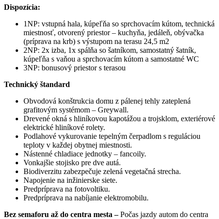
Dispozícia:
1NP: vstupná hala, kúpeľňa so sprchovacím kútom, technická
miestnosť, otvorený priestor – kuchyňa, jedáleň, obývačka
(príprava na krb) s výstupom na terasu 24,5 m2
2NP: 2x izba, 1x spálňa so šatníkom, samostatný šatník,
kúpeľňa s vaňou a sprchovacím kútom a samostatné WC
3NP: bonusový priestor s terasou
Technický štandard
Obvodová konštrukcia domu z pálenej tehly zateplená
grafitovým systémom – Greywall.
Drevené okná s hliníkovou kapotážou a trojsklom, exteriérové
elektrické hliníkové rolety.
Podlahové vykurovanie tepelným čerpadlom s reguláciou
teploty v každej obytnej miestnosti.
Nástenné chladiace jednotky – fancoily.
Vonkajšie stojisko pre dve autá.
Biodiverzitu zabezpečuje zelená vegetačná strecha.
Napojenie na inžinierske siete.
Predpríprava na fotovoltiku.
Predpríprava na nabíjanie elektromobilu.
Bez semaforu až do centra mesta –
Počas jazdy autom do centra