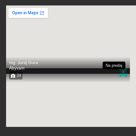
Bratislavský kraj, 851 03, Slovensko
Added:
27. februára 2023
Bedrooms
Bathrooms
Area
4
121
2
Predané
365.000€
Ing. Juraj Gura
Na predaj
Abyvam
24
Novostavba 5i. RD vo výnimočnej lokalite
– Wolfsthal, Rakúsko
37, Obere Siedlungsstraße, Wolfsthal, Rakúsko
Added:
6. júna 2025
Bedrooms
Bathrooms
Area
5
323
2