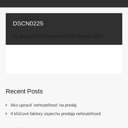
DSCN0225
By
abyvam2019
Posted in On
19. februára 2024
Recent Posts
Ako upraviť nehnuteľnosť na predaj
4 kľúčové faktory úspechu predaja nehnuteľnosti