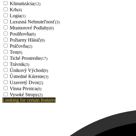
Klimatizácia
(12)
Krb
(4)
Logia
(1)
Luxusná Nehnuteľnosť
(3)
Mramorové Podlahy
(0)
Posilňovňa
(0)
Požiarny Hlásič
(0)
Práčovňa
(2)
Test
(0)
Tiché Prostredie
(17)
Trávnik
(3)
Únikový Východ
(0)
Ústredné Kúrenie
(3)
Uzavretý Dvor
(2)
Vinna Pivnica
(0)
Vysoké Stropy
(2)
Looking for certain features