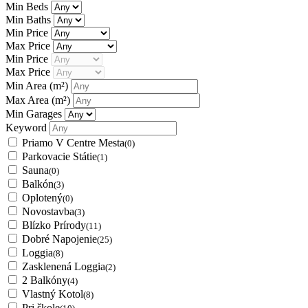
Min Beds
Min Baths
Min Price
Max Price
Min Price
Max Price
Min Area
(m²)
Max Area
(m²)
Min Garages
Keyword
Priamo V Centre Mesta
(0)
Parkovacie Státie
(1)
Sauna
(0)
Balkón
(3)
Oplotený
(0)
Novostavba
(3)
Blízko Prírody
(11)
Dobré Napojenie
(25)
Loggia
(8)
Zasklenená Loggia
(2)
2 Balkóny
(4)
Vlastný Kotol
(8)
Pri škole