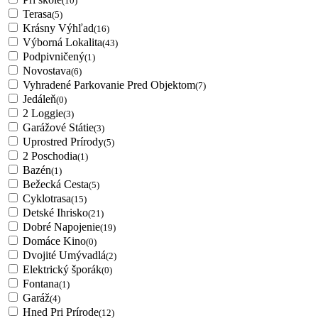
(10)
Terasa
(5)
Krásny Výhľad
(16)
Výborná Lokalita
(43)
Podpivničený
(1)
Novostava
(6)
Vyhradené Parkovanie Pred Objektom
(7)
Jedáleň
(0)
2 Loggie
(3)
Garážové Státie
(3)
Uprostred Prírody
(5)
2 Poschodia
(1)
Bazén
(1)
Bežecká Cesta
(5)
Cyklotrasa
(15)
Detské Ihrisko
(21)
Dobré Napojenie
(19)
Domáce Kino
(0)
Dvojité Umývadlá
(2)
Elektrický šporák
(0)
Fontana
(1)
Garáž
(4)
Hned Pri Prírode
(12)