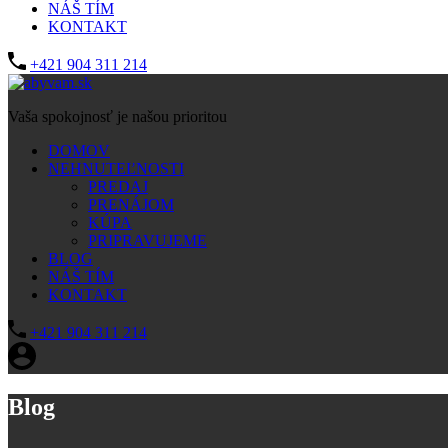
NÁŠ TÍM
KONTAKT
+421 904 311 214
Vaša spokojnosť je našou prioritou
DOMOV
NEHNUTEĽNOSTI
PREDAJ
PRENÁJOM
KÚPA
PRIPRAVUJEME
BLOG
NÁŠ TÍM
KONTAKT
+421 904 311 214
Blog