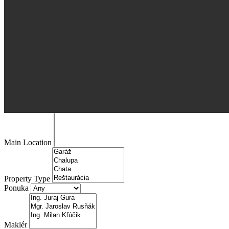
Main Location
Property Type
Ponuka
Maklér