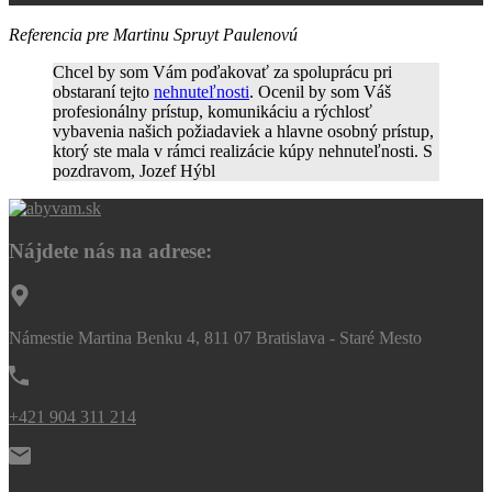
Referencia pre Martinu Spruyt Paulenovú
Chcel by som Vám poďakovať za spoluprácu pri
obstaraní tejto
nehnuteľnosti
. Ocenil by som Váš
profesionálny prístup, komunikáciu a rýchlosť
vybavenia našich požiadaviek a hlavne osobný prístup,
ktorý ste mala v rámci realizácie kúpy nehnuteľnosti. S
pozdravom, Jozef Hýbl
Nájdete nás na adrese:
Námestie Martina Benku 4, 811 07 Bratislava - Staré Mesto
+421 904 311 214