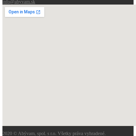
info@abyvam.sk
2020 © Abývam, spol. s r.o. Všetky práva vyhradené.