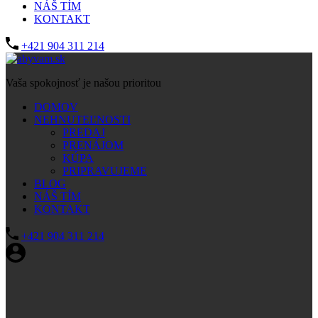
NÁŠ TÍM
KONTAKT
+421 904 311 214
Vaša spokojnosť je našou prioritou
DOMOV
NEHNUTEĽNOSTI
PREDAJ
PRENÁJOM
KÚPA
PRIPRAVUJEME
BLOG
NÁŠ TÍM
KONTAKT
+421 904 311 214