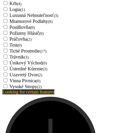
Krb
(4)
Logia
(1)
Luxusná Nehnuteľnosť
(3)
Mramorové Podlahy
(0)
Posilňovňa
(0)
Požiarny Hlásič
(0)
Práčovňa
(2)
Test
(0)
Tiché Prostredie
(17)
Trávnik
(3)
Únikový Východ
(0)
Ústredné Kúrenie
(3)
Uzavretý Dvor
(2)
Vinna Pivnica
(0)
Vysoké Stropy
(2)
Looking for certain features