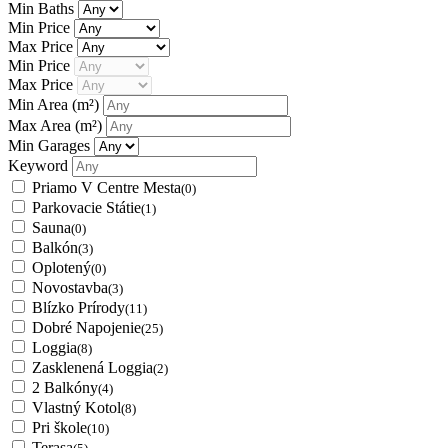
Min Baths
Min Price
Max Price
Min Price
Max Price
Min Area
(m²)
Max Area
(m²)
Min Garages
Keyword
Priamo V Centre Mesta
(0)
Parkovacie Státie
(1)
Sauna
(0)
Balkón
(3)
Oplotený
(0)
Novostavba
(3)
Blízko Prírody
(11)
Dobré Napojenie
(25)
Loggia
(8)
Zasklenená Loggia
(2)
2 Balkóny
(4)
Vlastný Kotol
(8)
Pri škole
(10)
Terasa