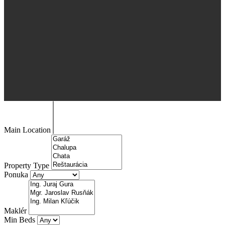
Main Location
Property Type
Ponuka
Maklér
Min Beds