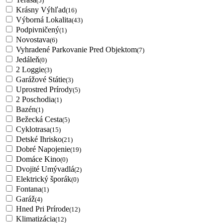
(5)
Krásny Výhľad
(16)
Výborná Lokalita
(43)
Podpivničený
(1)
Novostava
(6)
Vyhradené Parkovanie Pred Objektom
(7)
Jedáleň
(0)
2 Loggie
(3)
Garážové Státie
(3)
Uprostred Prírody
(5)
2 Poschodia
(1)
Bazén
(1)
Bežecká Cesta
(5)
Cyklotrasa
(15)
Detské Ihrisko
(21)
Dobré Napojenie
(19)
Domáce Kino
(0)
Dvojité Umývadlá
(2)
Elektrický šporák
(0)
Fontana
(1)
Garáž
(4)
Hned Pri Prírode
(12)
Klimatizácia
(12)