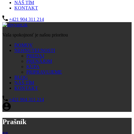
NÁŠ TÍM
KONTAKT
+421 904 311 214
Vaša spokojnosť je našou prioritou
DOMOV
NEHNUTEĽNOSTI
PREDAJ
PRENÁJOM
KÚPA
PRIPRAVUJEME
BLOG
NÁŠ TÍM
KONTAKT
+421 904 311 214
Prašník