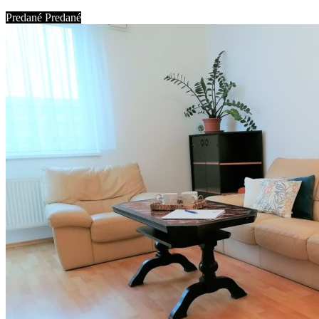
Mgr. Eva Augustínová
Abyvam
Predané
Predané