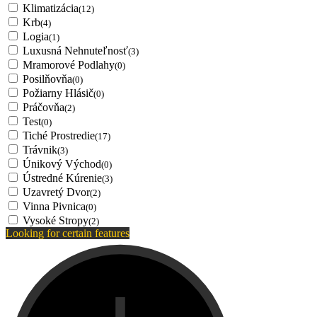
Klimatizácia
(12)
Krb
(4)
Logia
(1)
Luxusná Nehnuteľnosť
(3)
Mramorové Podlahy
(0)
Posilňovňa
(0)
Požiarny Hlásič
(0)
Práčovňa
(2)
Test
(0)
Tiché Prostredie
(17)
Trávnik
(3)
Únikový Východ
(0)
Ústredné Kúrenie
(3)
Uzavretý Dvor
(2)
Vinna Pivnica
(0)
Vysoké Stropy
(2)
Looking for certain features