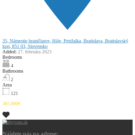
35, Námestie hraničiarov, Háje, Petržalka, Bratislava, Bratislavský
kraj, 851 03, Slovensko
Added:
27. februára 2023
Bedrooms
4
Bathrooms
2
Area
121
365.000€
Nájdete nás na adrese: