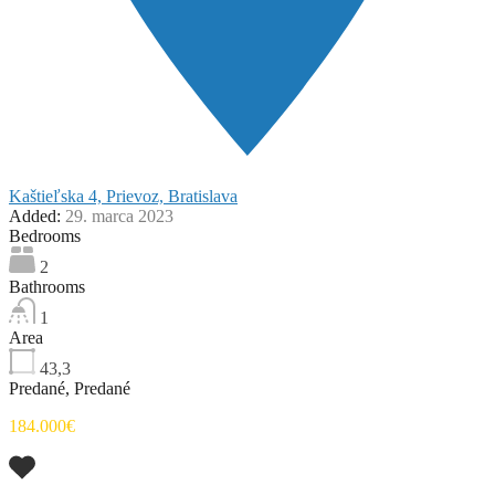
Kaštieľska 4, Prievoz, Bratislava
Added:
29. marca 2023
Bedrooms
2
Bathrooms
1
Area
43,3
Predané, Predané
184.000€