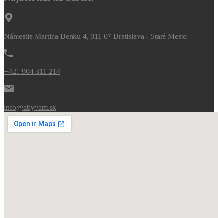
Námestie Martina Benku 4, 811 07 Bratislava - Staré Mesto
+421 904 311 214
info@abyvam.sk