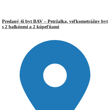
Ing. Jana Urbánová
Predaný 4i byt BAV – Petržalka, veľkometrážny byt
s 2 balkónmi a 2 kúpeľňami