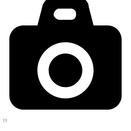
19
Mgr. Jaroslav Rusňák