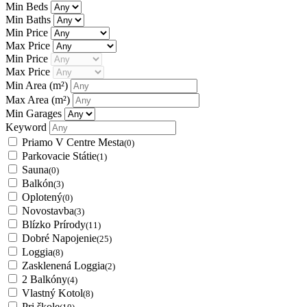
Min Beds
Min Baths
Min Price
Max Price
Min Price
Max Price
Min Area
(m²)
Max Area
(m²)
Min Garages
Keyword
Priamo V Centre Mesta
(0)
Parkovacie Státie
(1)
Sauna
(0)
Balkón
(3)
Oplotený
(0)
Novostavba
(3)
Blízko Prírody
(11)
Dobré Napojenie
(25)
Loggia
(8)
Zasklenená Loggia
(2)
2 Balkóny
(4)
Vlastný Kotol
(8)
Pri škole