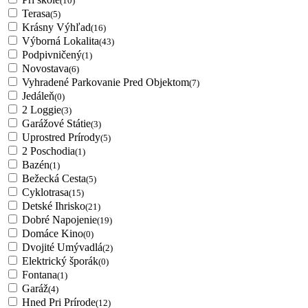
(10)
Terasa
(5)
Krásny Výhľad
(16)
Výborná Lokalita
(43)
Podpivničený
(1)
Novostava
(6)
Vyhradené Parkovanie Pred Objektom
(7)
Jedáleň
(0)
2 Loggie
(3)
Garážové Státie
(3)
Uprostred Prírody
(5)
2 Poschodia
(1)
Bazén
(1)
Bežecká Cesta
(5)
Cyklotrasa
(15)
Detské Ihrisko
(21)
Dobré Napojenie
(19)
Domáce Kino
(0)
Dvojité Umývadlá
(2)
Elektrický šporák
(0)
Fontana
(1)
Garáž
(4)
Hned Pri Prírode
(12)