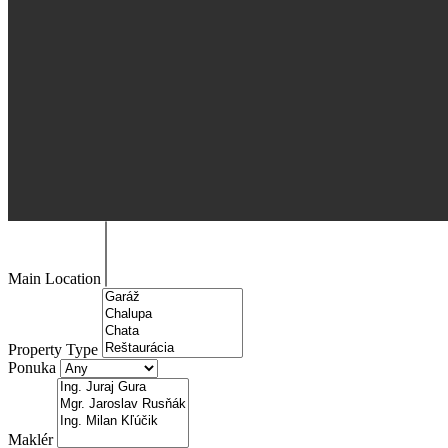
Main Location
Property Type
Ponuka
Maklér