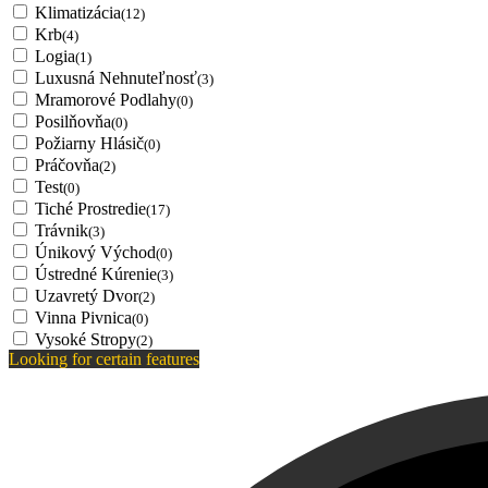
Klimatizácia
(12)
Krb
(4)
Logia
(1)
Luxusná Nehnuteľnosť
(3)
Mramorové Podlahy
(0)
Posilňovňa
(0)
Požiarny Hlásič
(0)
Práčovňa
(2)
Test
(0)
Tiché Prostredie
(17)
Trávnik
(3)
Únikový Východ
(0)
Ústredné Kúrenie
(3)
Uzavretý Dvor
(2)
Vinna Pivnica
(0)
Vysoké Stropy
(2)
Looking for certain features