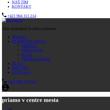
NÁŠ TÍM
KONTAKT
+421 904 311 214
Vaša spokojnosť je našou prioritou
DOMOV
NEHNUTEĽNOSTI
PREDAJ
PRENÁJOM
KÚPA
PRIPRAVUJEME
BLOG
NÁŠ TÍM
KONTAKT
+421 904 311 214
priamo v centre mesta