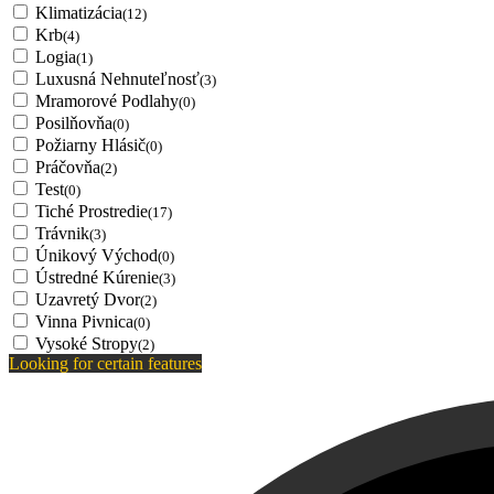
Klimatizácia
(12)
Krb
(4)
Logia
(1)
Luxusná Nehnuteľnosť
(3)
Mramorové Podlahy
(0)
Posilňovňa
(0)
Požiarny Hlásič
(0)
Práčovňa
(2)
Test
(0)
Tiché Prostredie
(17)
Trávnik
(3)
Únikový Východ
(0)
Ústredné Kúrenie
(3)
Uzavretý Dvor
(2)
Vinna Pivnica
(0)
Vysoké Stropy
(2)
Looking for certain features