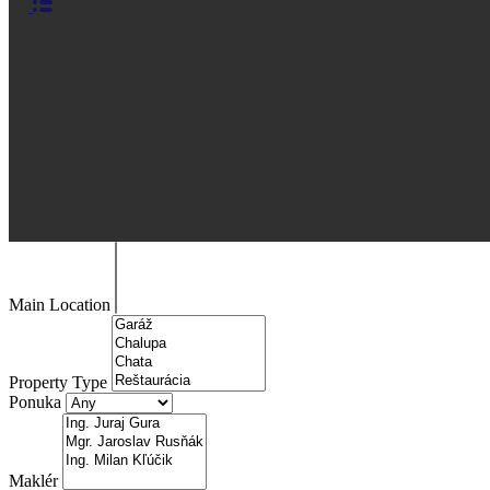
Main Location
Property Type
Ponuka
Maklér