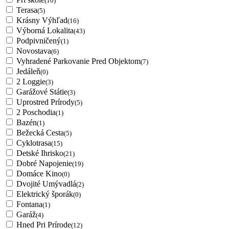
(10)
Terasa
(5)
Krásny Výhľad
(16)
Výborná Lokalita
(43)
Podpivničený
(1)
Novostava
(6)
Vyhradené Parkovanie Pred Objektom
(7)
Jedáleň
(0)
2 Loggie
(3)
Garážové Státie
(3)
Uprostred Prírody
(5)
2 Poschodia
(1)
Bazén
(1)
Bežecká Cesta
(5)
Cyklotrasa
(15)
Detské Ihrisko
(21)
Dobré Napojenie
(19)
Domáce Kino
(0)
Dvojité Umývadlá
(2)
Elektrický šporák
(0)
Fontana
(1)
Garáž
(4)
Hned Pri Prírode
(12)