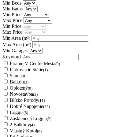
Min Beds
Min Baths
Min Price
Max Price
Min Price
Max Price
Min Area
(m²)
Max Area
(m²)
Min Garages
Keyword
Priamo V Centre Mesta
(0)
Parkovacie Státie
(1)
Sauna
(0)
Balkón
(3)
Oplotený
(0)
Novostavba
(3)
Blízko Prírody
(11)
Dobré Napojenie
(25)
Loggia
(8)
Zasklenená Loggia
(2)
2 Balkóny
(4)
Vlastný Kotol
(8)
Pri škole