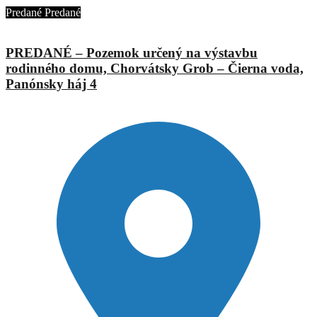
Predané
Predané
PREDANÉ – Pozemok určený na výstavbu
rodinného domu, Chorvátsky Grob – Čierna voda,
Panónsky háj 4