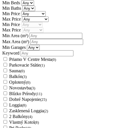
Min Beds
Min Baths
Min Price
Max Price
Min Price
Max Price
Min Area
(m²)
Max Area
(m²)
Min Garages
Keyword
Priamo V Centre Mesta
(0)
Parkovacie Státie
(1)
Sauna
(0)
Balkón
(3)
Oplotený
(0)
Novostavba
(3)
Blízko Prírody
(11)
Dobré Napojenie
(25)
Loggia
(8)
Zasklenená Loggia
(2)
2 Balkóny
(4)
Vlastný Kotol
(8)
Pri škole