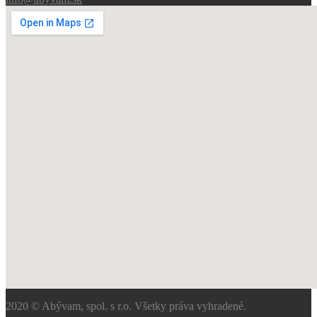
2020 © Abývam, spol. s r.o. Všetky práva vyhradené.