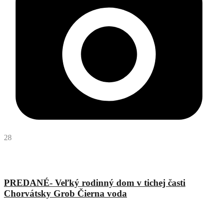
28
Matej Hason
PREDANÉ- Veľký rodinný dom v tichej časti
Chorvátsky Grob Čierna voda