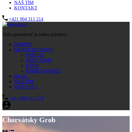
NÁŠ TÍM
KONTAKT
+421 904 311 214
Vaša spokojnosť je našou prioritou
DOMOV
NEHNUTEĽNOSTI
PREDAJ
PRENÁJOM
KÚPA
PRIPRAVUJEME
BLOG
NÁŠ TÍM
KONTAKT
+421 904 311 214
Chorvátsky Grob