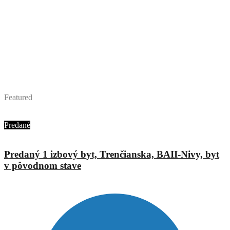
Featured
Ing. Jana Urbánová
Predané
Predaný 1 izbový byt, Trenčianska, BAII-Nivy, byt
v pôvodnom stave