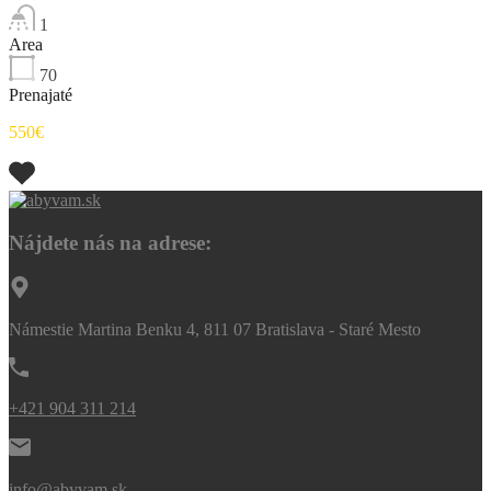
1
Area
70
Prenajaté
550€
Nájdete nás na adrese:
Námestie Martina Benku 4, 811 07 Bratislava - Staré Mesto
+421 904 311 214
info@abyvam.sk