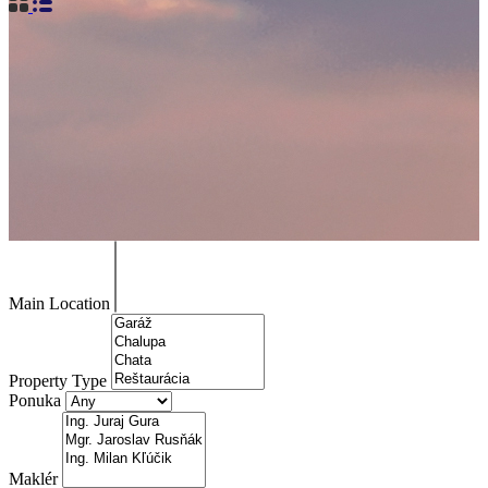
Main Location
Property Type
Ponuka
Maklér