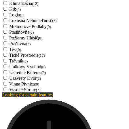
Klimatizácia
(12)
Krb
(4)
Logia
(1)
Luxusná Nehnuteľnosť
(3)
Mramorové Podlahy
(0)
Posilňovňa
(0)
Požiarny Hlásič
(0)
Práčovňa
(2)
Test
(0)
Tiché Prostredie
(17)
Trávnik
(3)
Únikový Východ
(0)
Ústredné Kúrenie
(3)
Uzavretý Dvor
(2)
Vinna Pivnica
(0)
Vysoké Stropy
(2)
Looking for certain features