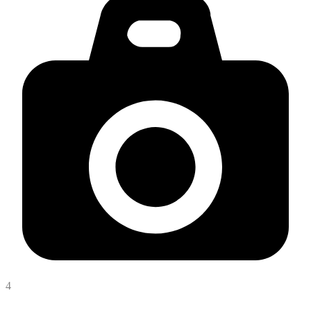
4
Matej Hason