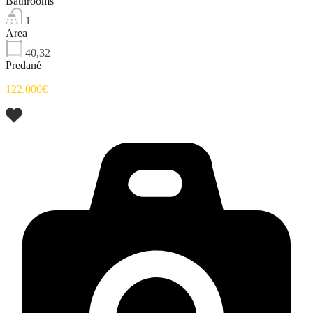
Bathrooms
1
Area
40,32
Predané
122.000€