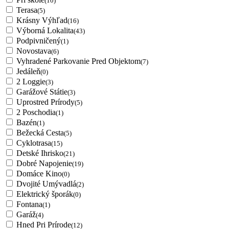
(10)
Terasa
(5)
Krásny Výhľad
(16)
Výborná Lokalita
(43)
Podpivničený
(1)
Novostava
(6)
Vyhradené Parkovanie Pred Objektom
(7)
Jedáleň
(0)
2 Loggie
(3)
Garážové Státie
(3)
Uprostred Prírody
(5)
2 Poschodia
(1)
Bazén
(1)
Bežecká Cesta
(5)
Cyklotrasa
(15)
Detské Ihrisko
(21)
Dobré Napojenie
(19)
Domáce Kino
(0)
Dvojité Umývadlá
(2)
Elektrický šporák
(0)
Fontana
(1)
Garáž
(4)
Hned Pri Prírode
(12)