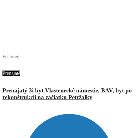
Featured
Ing. Jana Urbánová
Prenajaté
Prenajatý 3i byt Vlastenecké námestie, BAV, byt po
rekonštrukcii na začiatku Petržalky