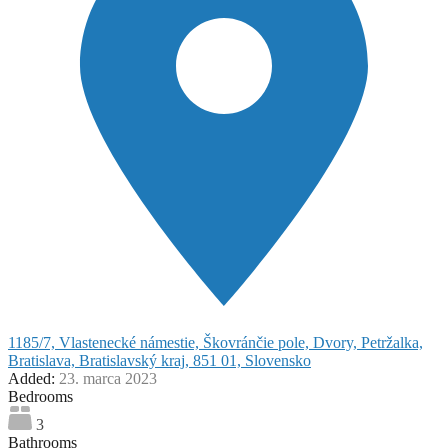
1185/7, Vlastenecké námestie, Škovránčie pole, Dvory, Petržalka,
Bratislava, Bratislavský kraj, 851 01, Slovensko
Added:
23. marca 2023
Bedrooms
3
Bathrooms