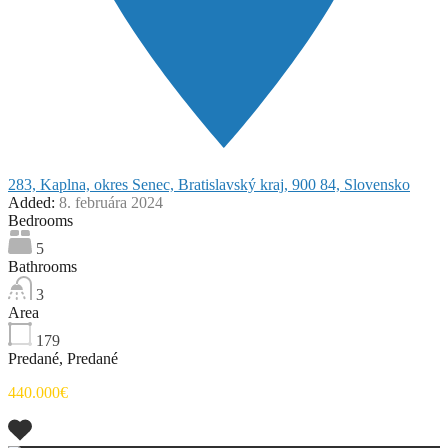
283, Kaplna, okres Senec, Bratislavský kraj, 900 84, Slovensko
Added:
8. februára 2024
Bedrooms
5
Bathrooms
3
Area
179
Predané, Predané
440.000€