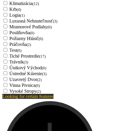
Klimatizácia
(12)
Krb
(4)
Logia
(1)
Luxusná Nehnuteľnosť
(3)
Mramorové Podlahy
(0)
Posilňovňa
(0)
Požiarny Hlásič
(0)
Práčovňa
(2)
Test
(0)
Tiché Prostredie
(17)
Trávnik
(3)
Únikový Východ
(0)
Ústredné Kúrenie
(3)
Uzavretý Dvor
(2)
Vinna Pivnica
(0)
Vysoké Stropy
(2)
Looking for certain features