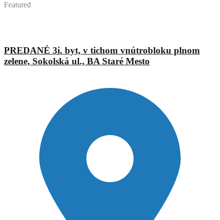
Featured
Mgr. Eva Augustínová
Abyvam
PREDANÉ 3i. byt, v tichom vnútrobloku plnom
zelene, Sokolská ul., BA Staré Mesto