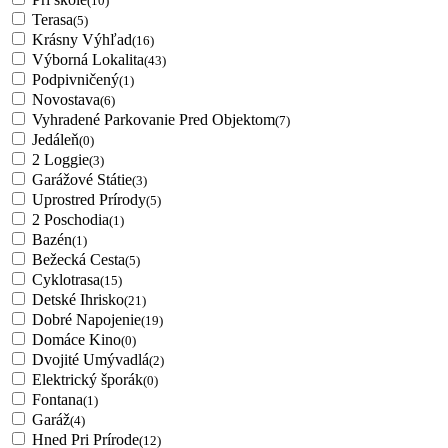
(10)
Terasa
(5)
Krásny Výhľad
(16)
Výborná Lokalita
(43)
Podpivničený
(1)
Novostava
(6)
Vyhradené Parkovanie Pred Objektom
(7)
Jedáleň
(0)
2 Loggie
(3)
Garážové Státie
(3)
Uprostred Prírody
(5)
2 Poschodia
(1)
Bazén
(1)
Bežecká Cesta
(5)
Cyklotrasa
(15)
Detské Ihrisko
(21)
Dobré Napojenie
(19)
Domáce Kino
(0)
Dvojité Umývadlá
(2)
Elektrický šporák
(0)
Fontana
(1)
Garáž
(4)
Hned Pri Prírode
(12)