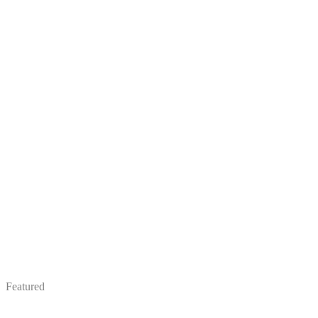
Featured
Mgr. Eva Augustínová
Abyvam