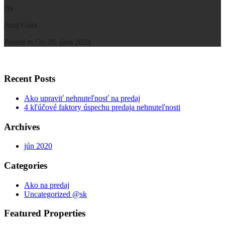
By
Juraj Gura
Posted in On
26. júna 2024
Recent Posts
Ako upraviť nehnuteľnosť na predaj
4 kľúčové faktory úspechu predaja nehnuteľnosti
Archives
jún 2020
Categories
Ako na predaj
Uncategorized @sk
Featured Properties