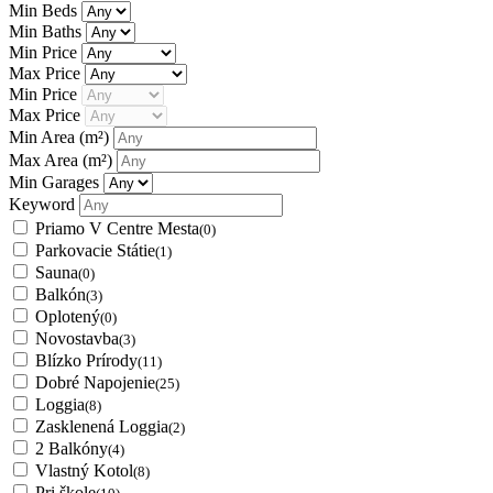
Min Beds
Min Baths
Min Price
Max Price
Min Price
Max Price
Min Area
(m²)
Max Area
(m²)
Min Garages
Keyword
Priamo V Centre Mesta
(0)
Parkovacie Státie
(1)
Sauna
(0)
Balkón
(3)
Oplotený
(0)
Novostavba
(3)
Blízko Prírody
(11)
Dobré Napojenie
(25)
Loggia
(8)
Zasklenená Loggia
(2)
2 Balkóny
(4)
Vlastný Kotol
(8)
Pri škole