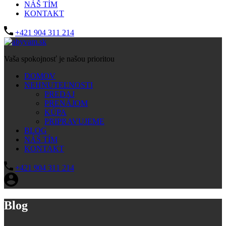
NÁŠ TÍM
KONTAKT
+421 904 311 214
Vaša spokojnosť je našou prioritou
DOMOV
NEHNUTEĽNOSTI
PREDAJ
PRENÁJOM
KÚPA
PRIPRAVUJEME
BLOG
NÁŠ TÍM
KONTAKT
+421 904 311 214
Blog