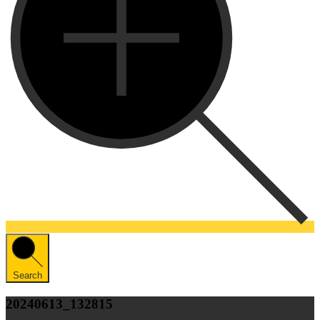
Search
20240613_132815