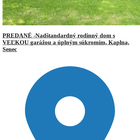
PREDANÉ -Nadštandardný rodinný dom s
VEĽKOU garážou a úplným súkromím, Kaplna,
Senec