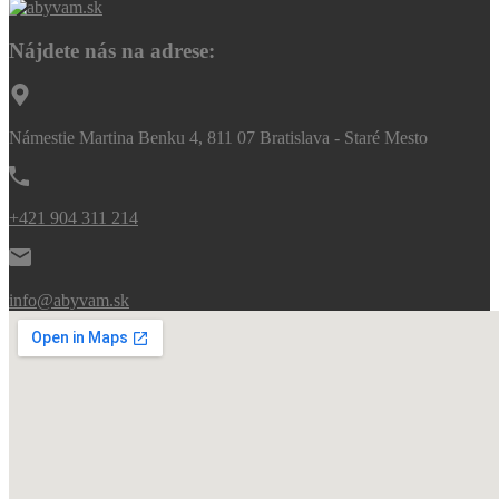
Nájdete nás na adrese:
Námestie Martina Benku 4, 811 07 Bratislava - Staré Mesto
+421 904 311 214
info@abyvam.sk