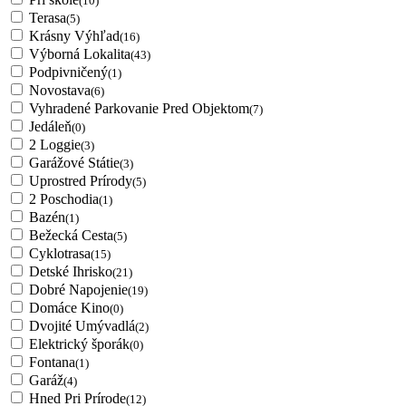
(10)
Terasa
(5)
Krásny Výhľad
(16)
Výborná Lokalita
(43)
Podpivničený
(1)
Novostava
(6)
Vyhradené Parkovanie Pred Objektom
(7)
Jedáleň
(0)
2 Loggie
(3)
Garážové Státie
(3)
Uprostred Prírody
(5)
2 Poschodia
(1)
Bazén
(1)
Bežecká Cesta
(5)
Cyklotrasa
(15)
Detské Ihrisko
(21)
Dobré Napojenie
(19)
Domáce Kino
(0)
Dvojité Umývadlá
(2)
Elektrický šporák
(0)
Fontana
(1)
Garáž
(4)
Hned Pri Prírode
(12)