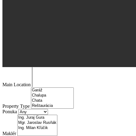
Main Location
Property Type
Ponuka
Maklér