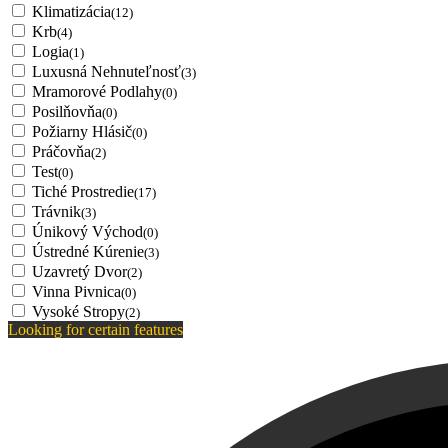
Klimatizácia
(12)
Krb
(4)
Logia
(1)
Luxusná Nehnuteľnosť
(3)
Mramorové Podlahy
(0)
Posilňovňa
(0)
Požiarny Hlásič
(0)
Práčovňa
(2)
Test
(0)
Tiché Prostredie
(17)
Trávnik
(3)
Únikový Východ
(0)
Ústredné Kúrenie
(3)
Uzavretý Dvor
(2)
Vinna Pivnica
(0)
Vysoké Stropy
(2)
Looking for certain features