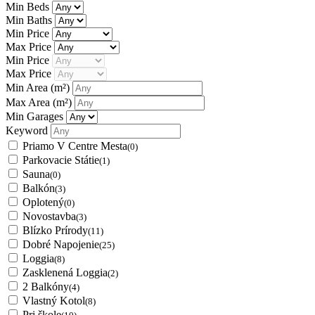
Min Beds
Min Baths
Min Price
Max Price
Min Price
Max Price
Min Area
(m²)
Max Area
(m²)
Min Garages
Keyword
Priamo V Centre Mesta
(0)
Parkovacie Státie
(1)
Sauna
(0)
Balkón
(3)
Oplotený
(0)
Novostavba
(3)
Blízko Prírody
(11)
Dobré Napojenie
(25)
Loggia
(8)
Zasklenená Loggia
(2)
2 Balkóny
(4)
Vlastný Kotol
(8)
Pri škole