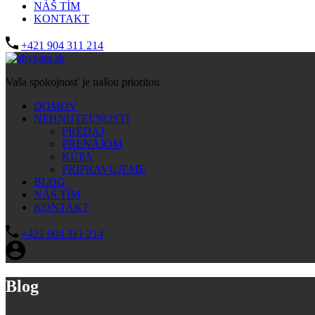
NÁŠ TÍM
KONTAKT
+421 904 311 214
Vaša spokojnosť je našou prioritou
DOMOV
NEHNUTEĽNOSTI
PREDAJ
PRENÁJOM
KÚPA
PRIPRAVUJEME
BLOG
NÁŠ TÍM
KONTAKT
+421 904 311 214
Blog