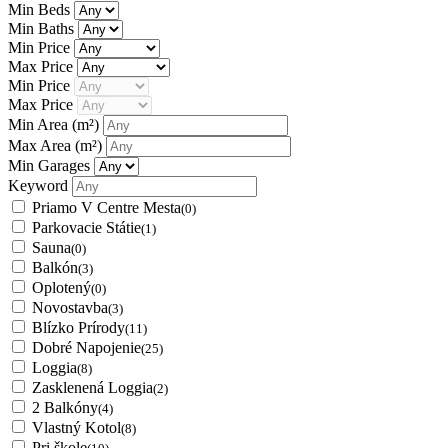
Min Beds
Min Baths
Min Price
Max Price
Min Price
Max Price
Min Area
(m²)
Max Area
(m²)
Min Garages
Keyword
Priamo V Centre Mesta
(0)
Parkovacie Státie
(1)
Sauna
(0)
Balkón
(3)
Oplotený
(0)
Novostavba
(3)
Blízko Prírody
(11)
Dobré Napojenie
(25)
Loggia
(8)
Zasklenená Loggia
(2)
2 Balkóny
(4)
Vlastný Kotol
(8)
Pri škole