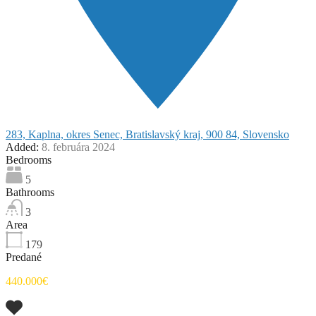
283, Kaplna, okres Senec, Bratislavský kraj, 900 84, Slovensko
Added:
8. februára 2024
Bedrooms
5
Bathrooms
3
Area
179
Predané
440.000€