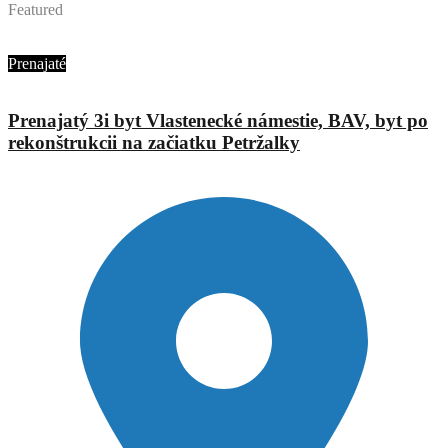
Featured
Ing. Jana Urbánová
Prenajaté
Prenajatý 3i byt Vlastenecké námestie, BAV, byt po
rekonštrukcii na začiatku Petržalky