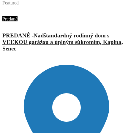
Featured
Mgr. Eva Augustínová
Abyvam
Predané
PREDANÉ -Nadštandardný rodinný dom s
VEĽKOU garážou a úplným súkromím, Kaplna,
Senec