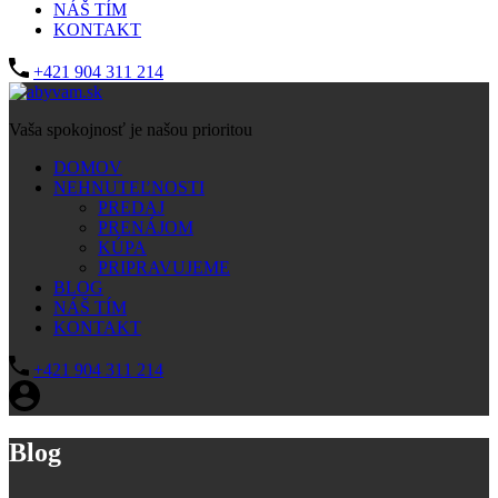
NÁŠ TÍM
KONTAKT
+421 904 311 214
Vaša spokojnosť je našou prioritou
DOMOV
NEHNUTEĽNOSTI
PREDAJ
PRENÁJOM
KÚPA
PRIPRAVUJEME
BLOG
NÁŠ TÍM
KONTAKT
+421 904 311 214
Blog