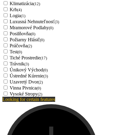
Klimatizácia
(12)
Krb
(4)
Logia
(1)
Luxusná Nehnuteľnosť
(3)
Mramorové Podlahy
(0)
Posilňovňa
(0)
Požiarny Hlásič
(0)
Práčovňa
(2)
Test
(0)
Tiché Prostredie
(17)
Trávnik
(3)
Únikový Východ
(0)
Ústredné Kúrenie
(3)
Uzavretý Dvor
(2)
Vinna Pivnica
(0)
Vysoké Stropy
(2)
Looking for certain features