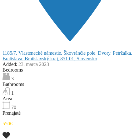
1185/7, Vlastenecké námestie, Škovránčie pole, Dvory, Petržalka,
Bratislava, Bratislavský kraj, 851 01, Slovensko
Added:
23. marca 2023
Bedrooms
3
Bathrooms
1
Area
70
Prenajaté
550€