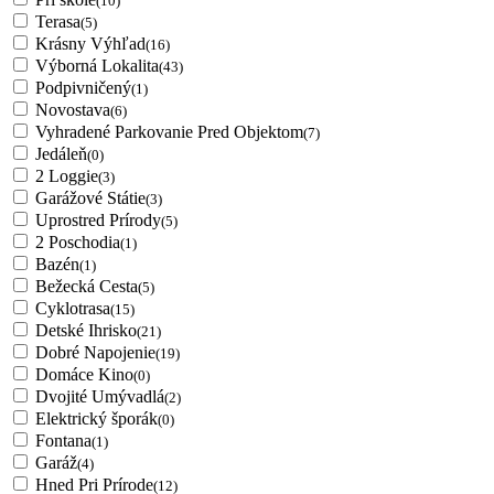
(10)
Terasa
(5)
Krásny Výhľad
(16)
Výborná Lokalita
(43)
Podpivničený
(1)
Novostava
(6)
Vyhradené Parkovanie Pred Objektom
(7)
Jedáleň
(0)
2 Loggie
(3)
Garážové Státie
(3)
Uprostred Prírody
(5)
2 Poschodia
(1)
Bazén
(1)
Bežecká Cesta
(5)
Cyklotrasa
(15)
Detské Ihrisko
(21)
Dobré Napojenie
(19)
Domáce Kino
(0)
Dvojité Umývadlá
(2)
Elektrický šporák
(0)
Fontana
(1)
Garáž
(4)
Hned Pri Prírode
(12)