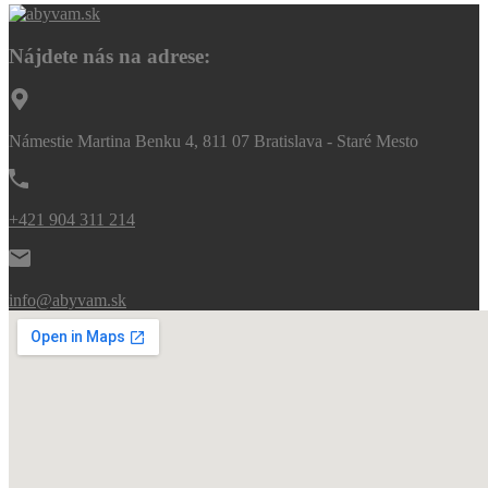
Nájdete nás na adrese:
Námestie Martina Benku 4, 811 07 Bratislava - Staré Mesto
+421 904 311 214
info@abyvam.sk