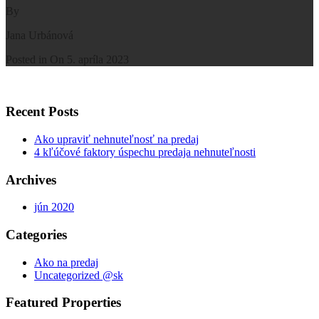
By
Jana Urbánová
Posted in On
5. apríla 2023
Recent Posts
Ako upraviť nehnuteľnosť na predaj
4 kľúčové faktory úspechu predaja nehnuteľnosti
Archives
jún 2020
Categories
Ako na predaj
Uncategorized @sk
Featured Properties