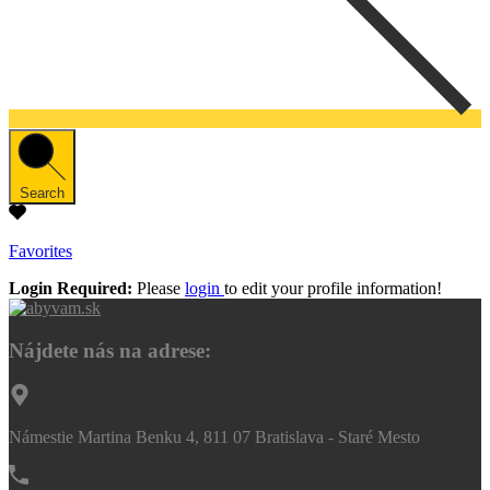
Search
Favorites
Login Required:
Please
login
to edit your profile information!
Nájdete nás na adrese:
Námestie Martina Benku 4, 811 07 Bratislava - Staré Mesto