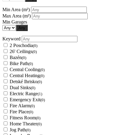
Min Area
(m²)
Max Area
(m²)
Min Garages
Any
Keyword
2 Poschodia
(0)
26' Ceilings
(0)
Bazén
(0)
Bike Path
(0)
Central Cooling
(0)
Central Heating
(0)
Detské Ihrisko
(0)
Dual Sinks
(0)
Electric Range
(1)
Emergency Exit
(0)
Fire Alarm
(0)
Fire Place
(0)
Fitness Room
(0)
Home Theater
(0)
Jog Path
(0)