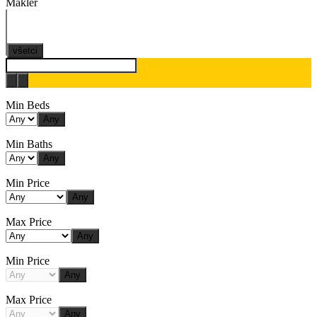
Maklér
všetci
Min Beds
Any
Min Baths
Any
Min Price
Any
Max Price
Any
Min Price
Any
Max Price
Any