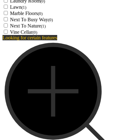
Laundry Room
(0)
Lawn
(1)
Marble Floors
(0)
Next To Busy Way
(0)
Next To Nature
(1)
Vine Cellar
(0)
Looking for certain features