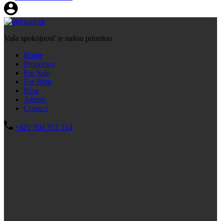
Vaša spokojnosť je našou prioritou
Home
Properties
For Sale
For Rent
Blog
Agents
Contact
+421 904 311 214