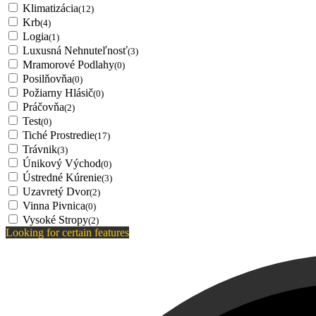
Klimatizácia
(12)
Krb
(4)
Logia
(1)
Luxusná Nehnuteľnosť
(3)
Mramorové Podlahy
(0)
Posilňovňa
(0)
Požiarny Hlásič
(0)
Práčovňa
(2)
Test
(0)
Tiché Prostredie
(17)
Trávnik
(3)
Únikový Východ
(0)
Ústredné Kúrenie
(3)
Uzavretý Dvor
(2)
Vinna Pivnica
(0)
Vysoké Stropy
(2)
Looking for certain features