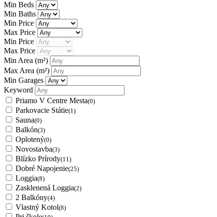
Min Beds
Min Baths
Min Price
Max Price
Min Price
Max Price
Min Area
(m²)
Max Area
(m²)
Min Garages
Keyword
Priamo V Centre Mesta
(0)
Parkovacie Státie
(1)
Sauna
(0)
Balkón
(3)
Oplotený
(0)
Novostavba
(3)
Blízko Prírody
(11)
Dobré Napojenie
(25)
Loggia
(8)
Zasklenená Loggia
(2)
2 Balkóny
(4)
Vlastný Kotol
(8)
Pri škole