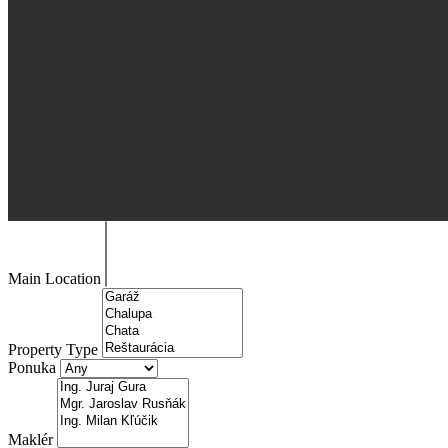
Main Location
Property Type
Ponuka
Maklér