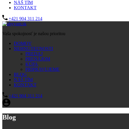
NÁŠ TÍM
KONTAKT
+421 904 311 214
Vaša spokojnosť je našou prioritou
DOMOV
NEHNUTEĽNOSTI
PREDAJ
PRENÁJOM
KÚPA
PRIPRAVUJEME
BLOG
NÁŠ TÍM
KONTAKT
+421 904 311 214
Blog