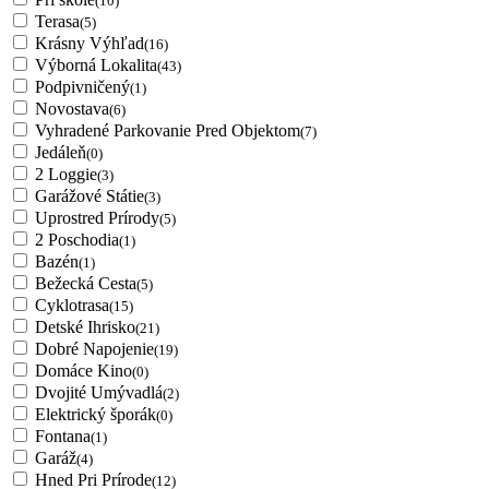
(10)
Terasa
(5)
Krásny Výhľad
(16)
Výborná Lokalita
(43)
Podpivničený
(1)
Novostava
(6)
Vyhradené Parkovanie Pred Objektom
(7)
Jedáleň
(0)
2 Loggie
(3)
Garážové Státie
(3)
Uprostred Prírody
(5)
2 Poschodia
(1)
Bazén
(1)
Bežecká Cesta
(5)
Cyklotrasa
(15)
Detské Ihrisko
(21)
Dobré Napojenie
(19)
Domáce Kino
(0)
Dvojité Umývadlá
(2)
Elektrický šporák
(0)
Fontana
(1)
Garáž
(4)
Hned Pri Prírode
(12)